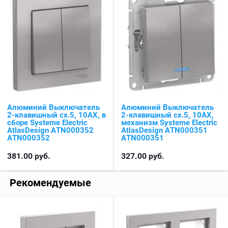
Алюминий Выключатель
Алюминий Выключатель
2-клавишный сх.5, 10АХ, в
2-клавишный сх.5, 10АХ,
сборе Systeme Electric
механизм Systeme Electric
AtlasDesign ATN000352
AtlasDesign ATN000351
ATN000352
ATN000351
381.00
руб.
327.00
руб.
Рекомендуемые