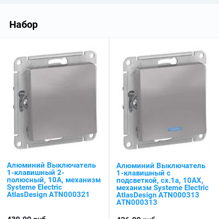
Набор
Алюминий Выключатель
Алюминий Выключатель
1-клавишный 2-
1-клавишный с
полюсный, 10А, механизм
подсветкой, сх.1а, 10АХ,
Systeme Electric
механизм Systeme Electric
AtlasDesign ATN000321
AtlasDesign ATN000313
ATN000313