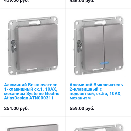
439.00
руб.
436.00
руб.
Алюминий Выключатель
Алюминий Выключатель
1-клавишный сх.1, 10АХ,
2-клавишный с
механизм Systeme Electric
подсветкой, сх.5а, 10АХ,
AtlasDesign ATN000311
механизм
254.00
руб.
559.00
руб.