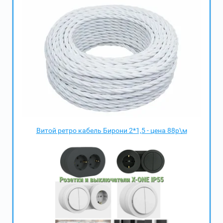
Витой ретро кабель Бирони 2*1,5 - цена 88р\м