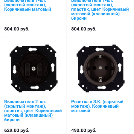
Выключатель 1-кл.
Выключатель 1-кл.
(скрытый монтаж),
(скрытый монтаж),
Коричневый матовый
пластик, цвет Коричневый
матовый (клавишный)
бирони
804.00
руб.
804.00
руб.
Выключатель 2-кл.
Розетка с З.К. (скрытый
(скрытый монтаж),
монтаж), Коричневый
пластик, цвет Коричневый
матовый
матовый (клавишный)
бирони
629.00
руб.
490.00
руб.