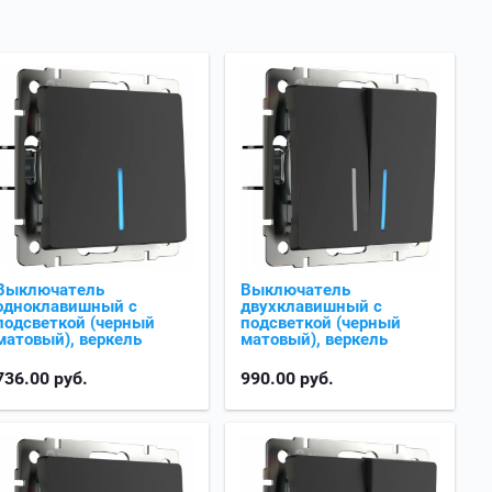
Выключатель
Выключатель
одноклавишный с
двухклавишный с
подсветкой (черный
подсветкой (черный
матовый), веркель
матовый), веркель
736.00
руб.
990.00
руб.