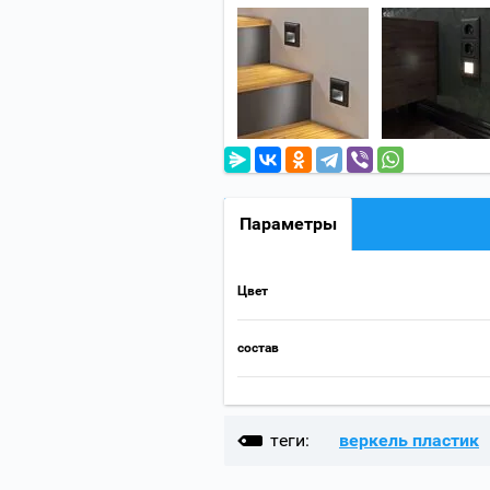
Параметры
Цвет
состав
теги:
веркель пластик