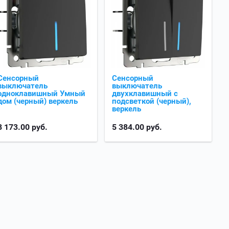
Сенсорный
Сенсорный
выключатель
выключатель
одноклавишный Умный
двухклавишный с
дом (черный) веркель
подсветкой (черный),
веркель
8 173.00
руб.
5 384.00
руб.