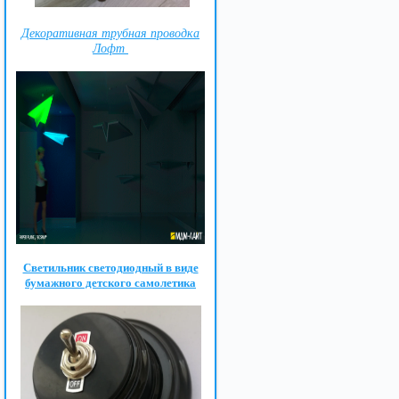
Декоративная трубная проводка
Лофт
Светильник светодиодный в виде
бумажного детского самолетика