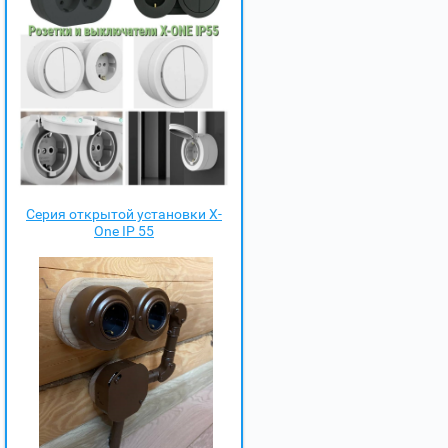
Серия открытой установки X-
One IP 55