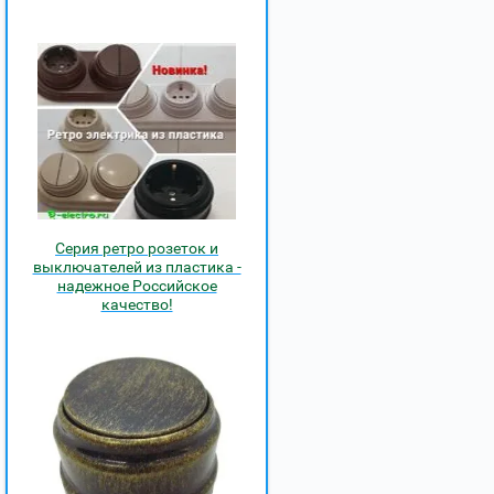
Серия ретро розеток и
выключателей из пластика -
надежное Российское
качество!