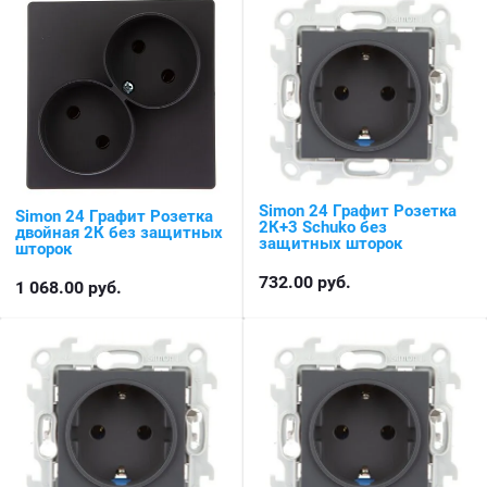
Simon 24 Графит Розетка
Simon 24 Графит Розетка
2К+3 Sсhuko без
двойная 2К без защитных
защитных шторок
шторок
732.00
руб.
1 068.00
руб.