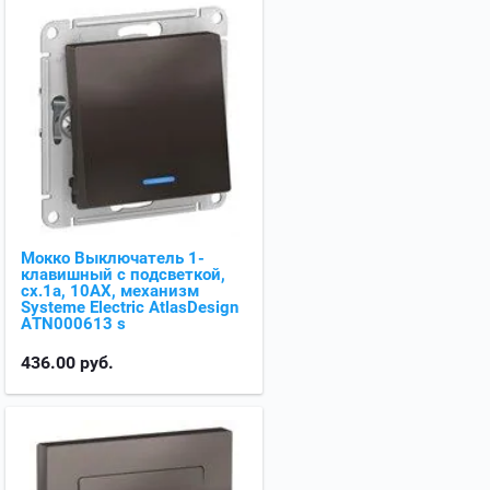
Мокко Выключатель 1-
клавишный с подсветкой,
сх.1а, 10АХ, механизм
Systeme Electric AtlasDesign
ATN000613 s
436.00
руб.