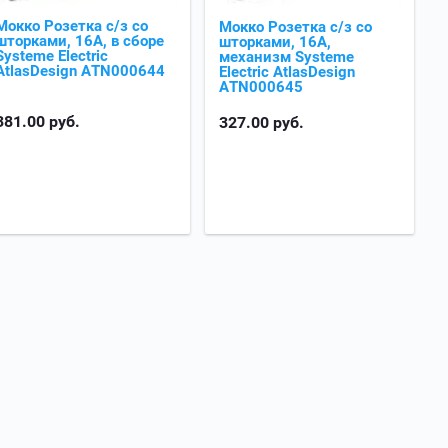
Мокко Розетка с/з со
Мокко Розетка с/з со
шторками, 16А, в сборе
шторками, 16А,
Systeme Electric
механизм Systeme
AtlasDesign ATN000644
Electric AtlasDesign
ATN000645
381.00
руб.
327.00
руб.