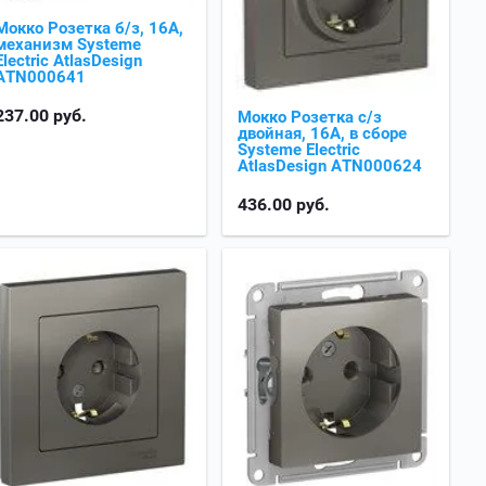
Мокко Розетка б/з, 16А,
механизм Systeme
Electric AtlasDesign
ATN000641
237.00
руб.
Мокко Розетка с/з
двойная, 16А, в сборе
Systeme Electric
AtlasDesign ATN000624
436.00
руб.