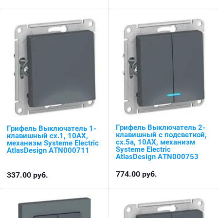
Грифель Выключатель 2-
Грифель Выключатель 1-
клавишный с подсветкой,
клавишный сх.1, 10АХ,
сх.5а, 10АХ, механизм
механизм Systeme Electric
Systeme Electric
AtlasDesign ATN000711
AtlasDesign ATN000753
774.00
руб.
337.00
руб.