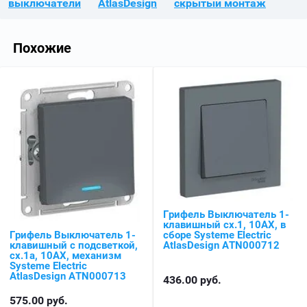
выключатели
AtlasDesign
скрытый монтаж
Похожие
Грифель Выключатель 1-
клавишный сх.1, 10АХ, в
Грифель Выключатель 1-
сборе Systeme Electric
клавишный с подсветкой,
AtlasDesign ATN000712
сх.1а, 10АХ, механизм
Systeme Electric
AtlasDesign ATN000713
436.00
руб.
575.00
руб.